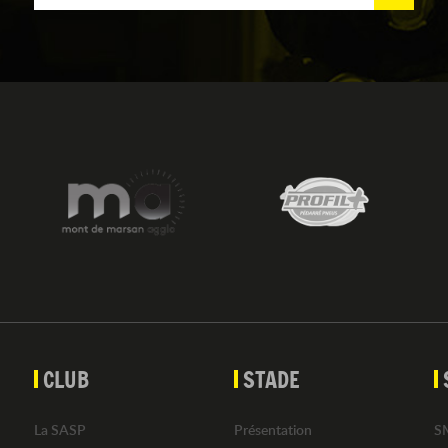
CLUB
STADE
La SASP
Présentation
S