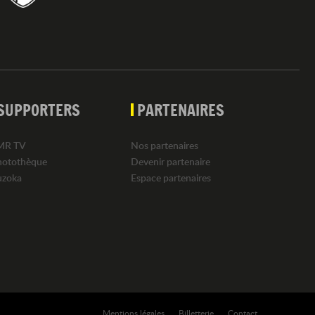
SUPPORTERS
PARTENAIRES
MR TV
Nos partenaires
hotothèque
Devenir partenaire
uzoka
Espace partenaires
Mentions légales
Billetterie
Contact