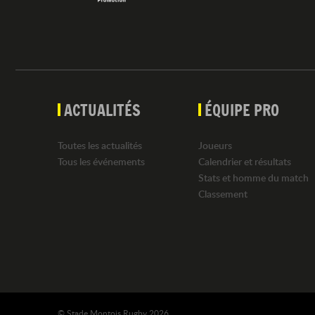
ACTUALITÉS
ÉQUIPE PRO
Toutes les actualités
Joueurs
Tous les événements
Calendrier et résultats
Stats et homme du match
Classement
© Stade Montois Rugby 2026