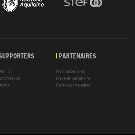
SUPPORTERS
PARTENAIRES
MR TV
Nos partenaires
hotothèque
Devenir partenaire
uzoka
Espace partenaires