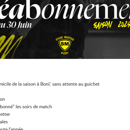
icile de la saison à Boni', sans attente au guichet
son
 abonné" les soirs de match
letter
nales
oute l'année