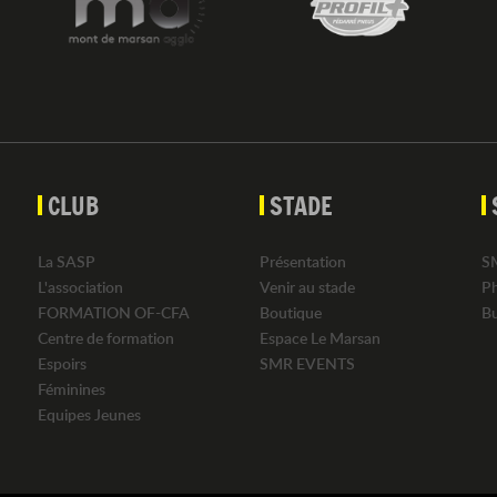
CLUB
STADE
La SASP
Présentation
S
L'association
Venir au stade
P
FORMATION OF-CFA
Boutique
B
Centre de formation
Espace Le Marsan
Espoirs
SMR EVENTS
Féminines
Equipes Jeunes