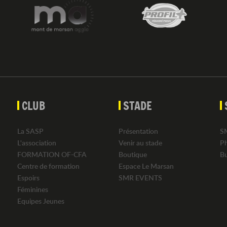
CLUB
STADE
La SASP
Présentation
S
L'association
Venir au stade
P
FORMATION OF-CFA
Boutique
B
Centre de formation
Espace Le Marsan
Espoirs
SMR EVENTS
Féminines
Equipes Jeunes