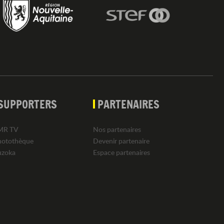
SUPPORTERS
PARTENAIRES
MR TV
Nos partenaires
hotothèque
Devenir partenaire
uzoka
Espace partenaires