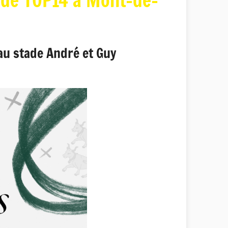
e de TOP14 à Mont-de-
au stade André et Guy