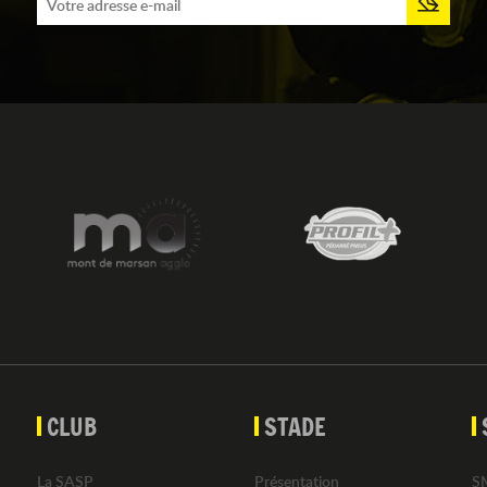
CLUB
STADE
La SASP
Présentation
S