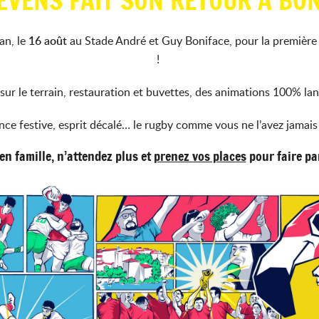
VENS FAIT SON RETOUR À BONI
an, le
16 août
au Stade André et Guy Boniface, pour la première é
!
r le terrain, restauration et buvettes, des animations 100% landa
ce festive, esprit décalé… le rugby comme vous ne l’avez jamais
en famille, n’attendez plus et
prenez vos places
pour faire par