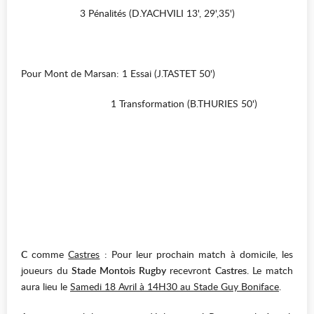
3 Pénalités (D.YACHVILI 13', 29',35')
Pour Mont de Marsan: 1 Essai (J.TASTET 50')
1 Transformation (B.THURIES 50')
C
comme
Castres
: Pour leur prochain match à domicile, les
joueurs du
Stade Montois Rugby
recevront
Castres
. Le match
aura lieu le
Samedi 18 Avril à 14H30 au Stade Guy Boniface
.