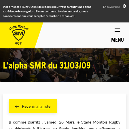
Stade Montois Rugby utilise des cookies pour vous garantir une bonne
En savoir plus
expérience de navigation. Si vous continuez à visiter notre site, nous
considérerons que vous acceptez l'utilisation des cookies.
MENU
L'alpha SMR du 31/03/09
Revenir à la liste
B
comme
Biarritz
: Samedi 28 Mars, le Stade Montois Rugby
se déplaçait à Biarritz, au Stade Aguiléra, pour affronter le