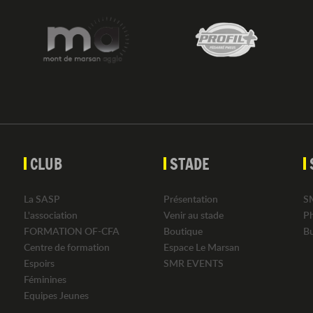
CLUB
STADE
La SASP
Présentation
S
L'association
Venir au stade
P
FORMATION OF-CFA
Boutique
B
Centre de formation
Espace Le Marsan
Espoirs
SMR EVENTS
Féminines
Equipes Jeunes