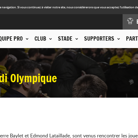
avigation. Si vous continuez à visiter notre site, nous considérerons que vous acceptez l'utilisation de
QUIPE PRO
CLUB
STADE
SUPPORTERS
PART
di Olympique
re Baylet et Edmond Lataillade, sont venus rencontrer les joueurs 