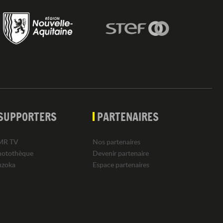
SUPPORTERS
PARTENAIRES
MR TV
Nos partenaires
hotothèque
Devenir partenaire
uzoka
Espace partenaires