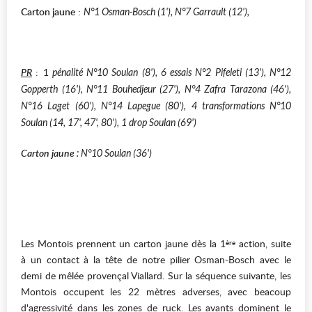
Carton jaune
:
N°1 Osman-Bosch (1'), N°7 Garrault (12'),
PR
: 1
pénalité N°10 Soulan (8'), 6 essais N°2 Pifeleti (13'), N°12
Gopperth (16'), N°11 Bouhedjeur (27'), N°4 Zafra Tarazona (46'),
N°16 Laget (60'), N°14 Lapegue (80'), 4 transformations N°10
Soulan (14, 17', 47', 80'), 1 drop Soulan (69')
Carton jaune
: N°10 Soulan (36')
Les Montois prennent un carton jaune dès la 1
action, suite
ère
à un contact à la tête de notre pilier Osman-Bosch avec le
demi de mêlée provençal Viallard. Sur la séquence suivante, les
Montois occupent les 22 mètres adverses, avec beacoup
d'agressivité dans les zones de ruck. Les avants dominent le