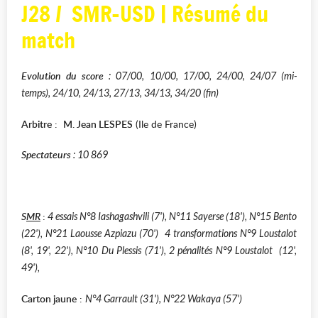
J28 / SMR-USD | Résumé du
match
Evolution du score
: 07/00, 10/00, 17/00, 24/00, 24/07 (mi-
temps), 24/10, 24/13, 27/13, 34/13, 34/20 (fin)
Arbitre
:
M. Jean LESPES
(Ile de France)
Spectateurs
: 10 869
S
MR
:
4 essais N°8 Iashagashvili (7'), N°11 Sayerse (18'), N°15 Bento
(22'), N°21 Laousse Azpiazu (70') 4 transformations N°9 Loustalot
(8', 19', 22'), N°10 Du Plessis (71'), 2 pénalités N°9 Loustalot (12',
49'),
Carton jaune
:
N°4 Garrault (31'), N°22 Wakaya (57')