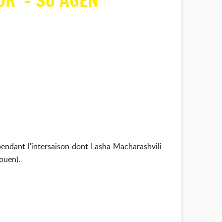
UR - SU AGEN
endant l'intersaison dont Lasha Macharashvili
ouen).