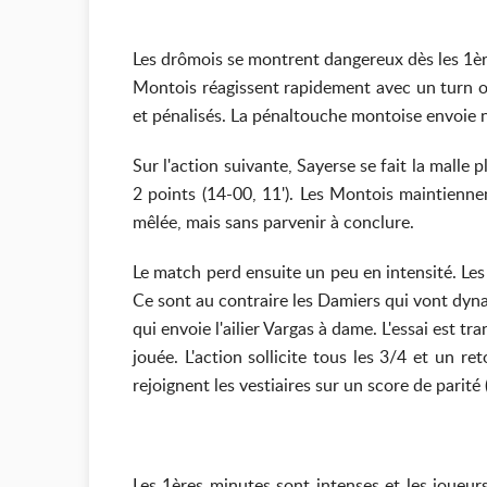
Les drômois se montrent dangereux dès les 1èr
Montois réagissent rapidement avec un turn ov
et pénalisés. La pénaltouche montoise envoie not
Sur l'action suivante, Sayerse se fait la malle 
2 points (14-00, 11'). Les Montois maintienn
mêlée, mais sans parvenir à conclure.
Le match perd ensuite un peu en intensité. Les
Ce sont au contraire les Damiers qui vont dyna
qui envoie l'ailier Vargas à dame. L'essai est 
jouée. L'action sollicite tous les 3/4 et un r
rejoignent les vestiaires sur un score de parité
Les 1ères minutes sont intenses et les joueur