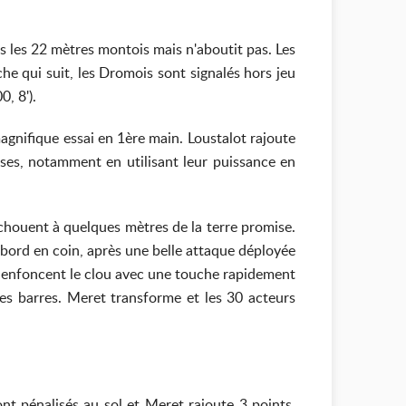
 les 22 mètres montois mais n'aboutit pas. Les
e qui suit, les Dromois sont signalés hors jeu
, 8').
 magnifique essai en 1ère main. Loustalot rajoute
ses, notamment en utilisant leur puissance en
échouent à quelques mètres de la terre promise.
abord en coin, après une belle attaque déployée
ois enfoncent le clou avec une touche rapidement
 les barres. Meret transforme et les 30 acteurs
nt pénalisés au sol et Meret rajoute 3 points,