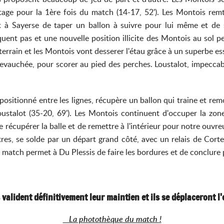
age pour la 1ère fois du match (14-17, 52'). Les Montois remt
à Sayerse de taper un ballon à suivre pour lui même et de s
iquent pas et une nouvelle position illicite des Montois au sol 
e terrain et les Montois vont desserer l'étau grâce à un superbe e
evauchée, pour scorer au pied des perches. Loustalot, impecca
ositionné entre les lignes, récupère un ballon qui traine et remo
Loustalot (35-20, 69'). Les Montois continuent d'occuper la z
récupérer la balle et de remettre à l'intérieur pour notre ouvreur,
es, se solde par un départ grand côté, avec un relais de Cort
u match permet à Du Plessis de faire les bordures et de conclure p
alident définitivement leur maintien et ils se déplaceront l'
La photothèque du match !