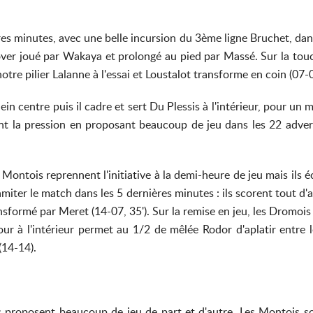
es minutes, avec une belle incursion du 3ème ligne Bruchet, dans
er joué par Wakaya et prolongé au pied par Massé. Sur la touch
re pilier Lalanne à l'essai et Loustalot transforme en coin (07-00
plein centre puis il cadre et sert Du Plessis à l'intérieur, pour un
ent la pression en proposant beaucoup de jeu dans les 22 adver
 Montois reprennent l'initiative à la demi-heure de jeu mais ils 
miter le match dans les 5 dernières minutes : ils scorent tout d'
transformé par Meret (14-07, 35'). Sur la remise en jeu, les Drom
etour à l'intérieur permet au 1/2 de mêlée Rodor d'aplatir entre
 (14-14).
s proposent beaucoup de jeu de part et d'autre. Les Montois so