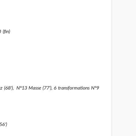
(fin)
dez (68'), N°13 Masse (77'), 6 transformations N°9
56')