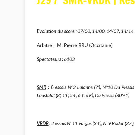
J29 / SMR-VRDR | Ré
Evolution du score
: 07/00, 14/00, 14/07, 14/14 
Arbitre
:
M. Pierre BRU (Occitanie
)
Spectateurs
: 6103
SMR
:
8
essais N°3 Lalanne (7'), N°10 Du Plessis
Loustalot (8', 11', 54', 64', 69'), Du Plessis (80'+1)
VRDR
: 2 essais N°11 Vargas (34'), N°9 Rodor (37')