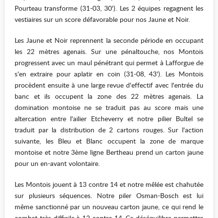
Pourteau transforme (31-03, 30'). Les 2 équipes regagnent les
vestiaires sur un score défavorable pour nos Jaune et Noir.
Les Jaune et Noir reprennent la seconde période en occupant
les 22 mètres agenais. Sur une pénaltouche, nos Montois
progressent avec un maul pénétrant qui permet à Lafforgue de
s'en extraire pour aplatir en coin (31-08, 43'). Les Montois
procèdent ensuite à une large revue d'effectif avec l'entrée du
banc et ils occupent la zone des 22 mètres agenais. La
domination montoise ne se traduit pas au score mais une
altercation entre l'ailier Etcheverry et notre pilier Bultel se
traduit par la distribution de 2 cartons rouges. Sur l'action
suivante, les Bleu et Blanc occupent la zone de marque
montoise et notre 3ème ligne Bertheau prend un carton jaune
pour un en-avant volontaire.
Les Montois jouent à 13 contre 14 et notre mêlée est chahutée
sur plusieurs séquences. Notre piler Osman-Bosch est lui
même sanctionné par un nouveau carton jaune, ce qui rend le
combat très difficile à 12 contre 14. Ce déséquilibre permettra