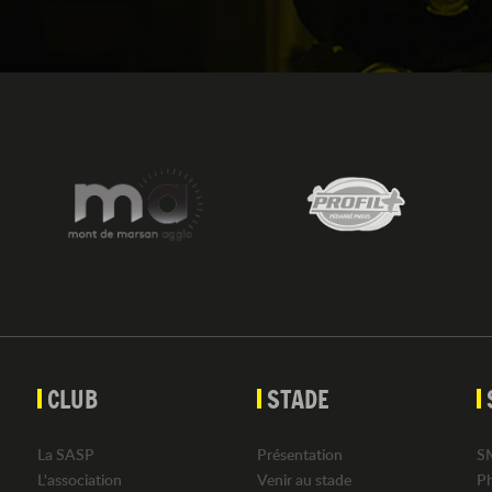
CLUB
STADE
La SASP
Présentation
S
L'association
Venir au stade
P