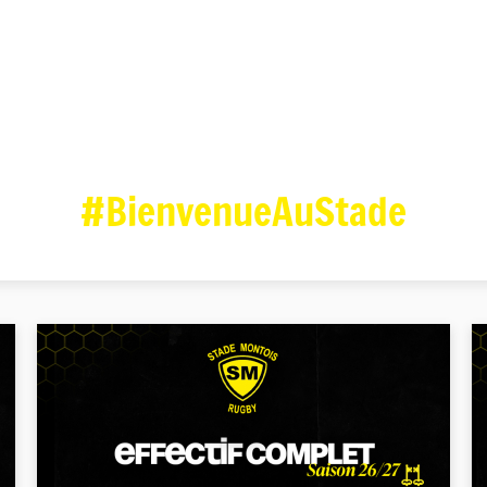
#BienvenueAuStade