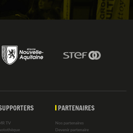
SUPPORTERS
PARTENAIRES
MR TV
Nos partenaires
hotothèque
Devenir partenaire