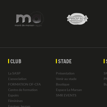
CLUB
STADE
La SASP
Présentation
S
L'association
Venir au stade
P
FORMATION OF-CFA
Boutique
B
Centre de formation
Espace Le Marsan
Espoirs
SMR EVENTS
Féminines
Equipes Jeunes