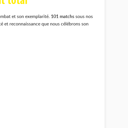
t total
ombat et son exemplarité.
101 matchs
sous nos
rté et reconnaissance que nous célébrons son