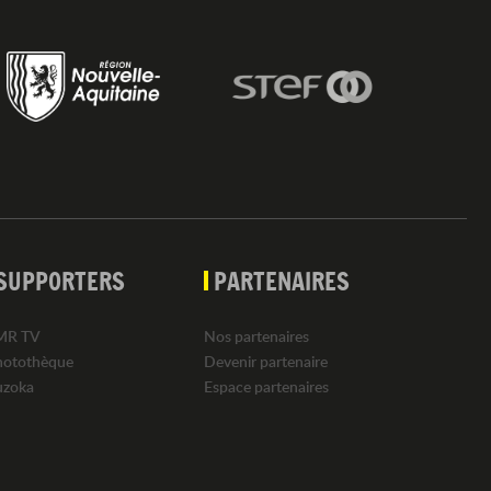
SUPPORTERS
PARTENAIRES
MR TV
Nos partenaires
hotothèque
Devenir partenaire
uzoka
Espace partenaires