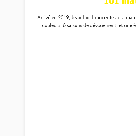
101 ma
Arrivé en 2019,
Jean-Luc Innocente
aura marq
couleurs,
6 saisons
de dévouement, et une éne