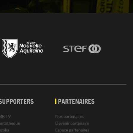
SUPPORTERS
PARTENAIRES
MR TV
Nos partenaires
hotothèque
Devenir partenaire
uzoka
Espace partenaires