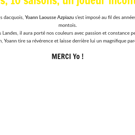
s, 10 saisons, un joueur inco
ns dacquois,
Yoann Laousse Azpiazu
s’est imposé au fil des année
montois.
s Landes, il aura porté nos couleurs avec passion et constance 
on, Yoann tire sa révérence et laisse derrière lui un magnifique pa
MERCI
Yo
!