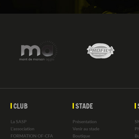
CLUB
STADE
La SASP
Présentation
S
L'association
Venir au stade
P
FORMATION OF-CFA
Boutique
B