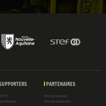
SUPPORTERS
PARTENAIRES
MR TV
Nos partenaires
hotothèque
Devenir partenaire