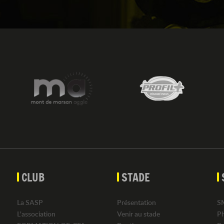
CLUB
STADE
La SASP
Présentation
S
L'association
Venir au stade
P