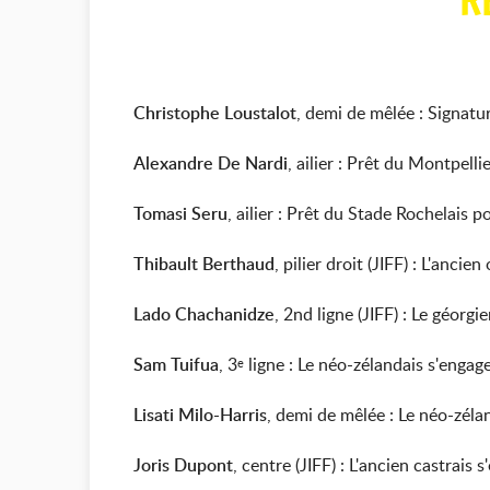
R
Christophe Loustalot
, demi de mêlée : Signat
Alexandre De Nardi
, ailier : Prêt du Montpel
Tomasi Seru
, ailier : Prêt du Stade Rochelais 
Thibault Berthaud
, pilier droit (JIFF) : L'an
Lado Chachanidze
, 2nd ligne (JIFF) : Le géor
Sam Tuifua
, 3
ligne : Le néo-zélandais s'enga
e
Lisati Milo-Harris
, demi de mêlée : Le néo-zél
Joris Dupont
, centre (JIFF) : L'ancien castrai