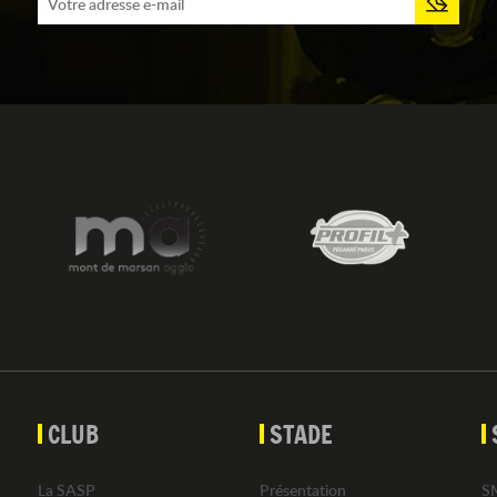
CLUB
STADE
La SASP
Présentation
S