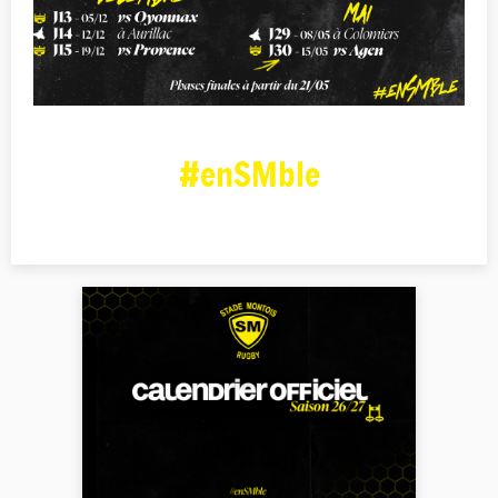
#enSMble