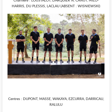
Charnière : LOUSTALOT, DARQUIER N, CANUT, MILO-
HARRIS, DU PLESSIS, LACLAU (ABSENT : WISNIEWSKI)
Centres : DUPONT, MASSE, WAKAYA, EZCURRA, DARRICAU,
RALULU