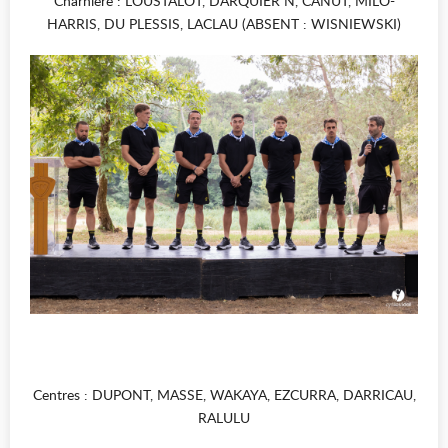
Charnière : LOUSTALOT, DARQUIER N, CANUT, MILO-
HARRIS, DU PLESSIS, LACLAU (ABSENT : WISNIEWSKI)
Centres : DUPONT, MASSE, WAKAYA, EZCURRA, DARRICAU,
RALULU