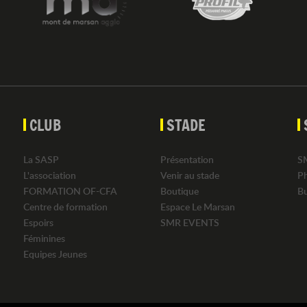
CLUB
STADE
La SASP
Présentation
S
L'association
Venir au stade
P
FORMATION OF-CFA
Boutique
B
Centre de formation
Espace Le Marsan
Espoirs
SMR EVENTS
Féminines
Equipes Jeunes