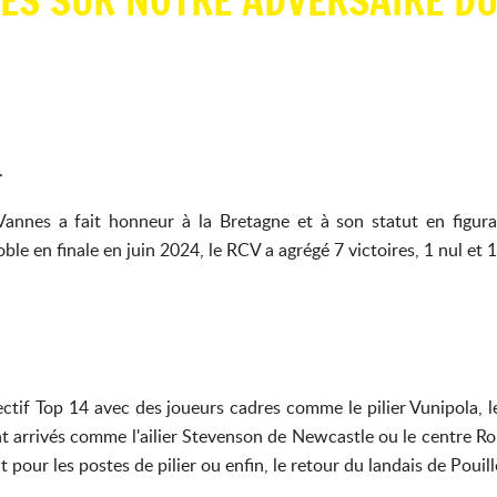
ES SUR NOTRE ADVERSAIRE DU
.
Vannes a fait honneur à la Bretagne et à son statut en figu
ble en finale en juin 2024, le RCV a agrégé 7 victoires, 1 nul et
n
ectif Top 14 avec des joueurs cadres comme le pilier Vunipola, l
nt arrivés comme l'ailier Stevenson de Newcastle ou le centre Ro
our les postes de pilier ou enfin, le retour du landais de Pouil