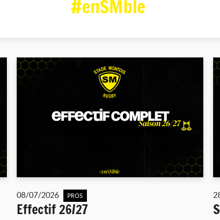
#enSMble
08/07/2026
2
PROS
Effectif 26/27
S