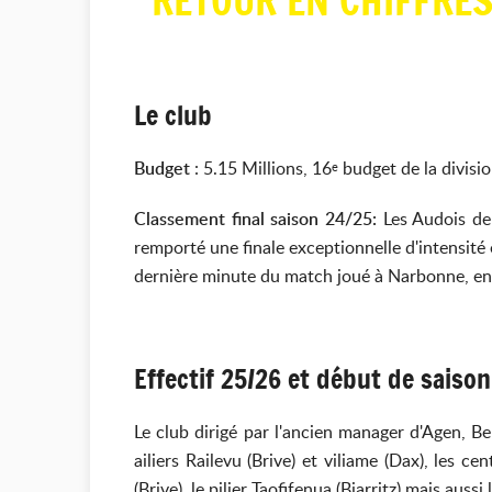
RETOUR EN CHIFFRES
Le club
Budget
: 5.15 Millions, 16
budget de la divisio
e
Classement final saison 24/25:
Les Audois de
remporté une finale exceptionnelle d'intensité
dernière minute du match joué à Narbonne, en 
Effectif 25/26 et début de saiso
Le club dirigé par l'ancien manager d'Agen, B
ailiers Railevu (Brive) et viliame (Dax), les 
(Brive), le pilier Taofifenua (Biarritz) mais au