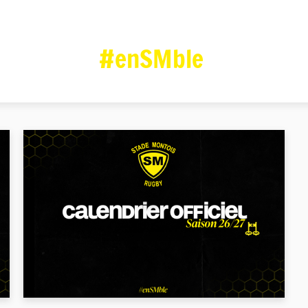
#enSMble