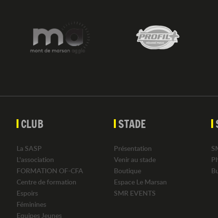
CLUB
STADE
La SASP
Présentation
S
L'association
Venir au stade
P
FORMATION OF-CFA
Boutique
B
Centre de formation
Espace Le Marsan
Espoirs
SMR EVENTS
Féminines
Equipes Jeunes