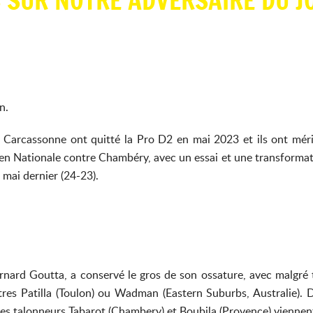
 SUR NOTRE ADVERSAIRE DU JO
n.
 Carcassonne ont quitté la Pro D2 en mai 2023 et ils ont mérité
 en Nationale contre Chambéry, avec un essai et une transformati
mai dernier (24-23).
n
ernard Goutta, a conservé le gros de son ossature, avec malgré
centres Patilla (Toulon) ou Wadman (Eastern Suburbs, Australie). 
ssi les talonneurs Tabarot (Chambery) et Boubila (Provence) vienne