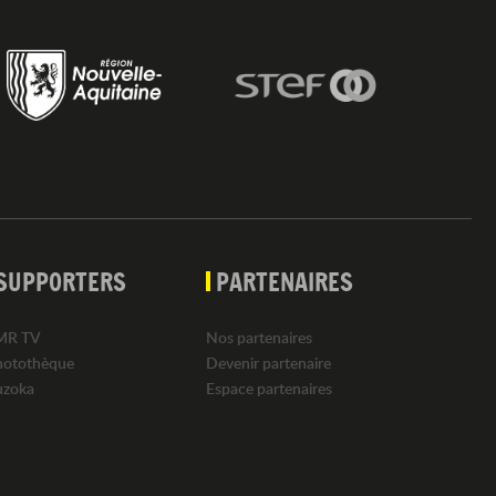
SUPPORTERS
PARTENAIRES
MR TV
Nos partenaires
hotothèque
Devenir partenaire
uzoka
Espace partenaires