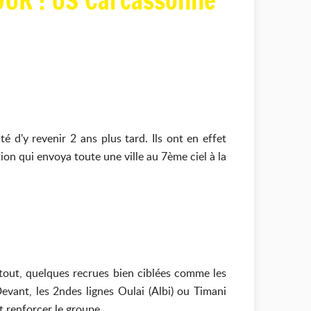
UR : US Carcassonne
 d'y revenir 2 ans plus tard. Ils ont en effet
on qui envoya toute une ville au 7ème ciel à la
 tout, quelques recrues bien ciblées comme les
Devant, les 2ndes lignes Oulai (Albi) ou Timani
nt renforcer le groupe.