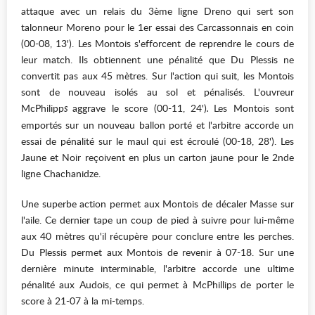
attaque avec un relais du 3ème ligne Dreno qui sert son
talonneur Moreno pour le 1er essai des Carcassonnais en coin
(00-08, 13'). Les Montois s'efforcent de reprendre le cours de
leur match. Ils obtiennent une pénalité que Du Plessis ne
convertit pas aux 45 mètres. Sur l'action qui suit, les Montois
sont de nouveau isolés au sol et pénalisés. L'ouvreur
McPhilipp
aggrave le score (00-11, 24')
Les Montois sont
s
.
emportés sur un nouveau ballon porté et l'arbitre accorde un
essai de pénalité sur le maul qui est écroulé (00-18, 28'). Les
Jaune et Noir reçoivent en plus un carton jaune pour le 2nde
ligne Chachanidze.
Une superbe action permet aux Montois de décaler Masse sur
l'aile. Ce dernier tape un coup de pied à suivre pour lui-même
aux 40 mètres qu'il récupère pour conclure entre les perches.
Du Plessis permet aux Montois de revenir à 07-18. Sur une
dernière minute interminable, l'arbitre accorde une ultime
pénalité aux Audois, ce qui permet à McPhillips de porter le
score à 21-07 à la mi-temps.