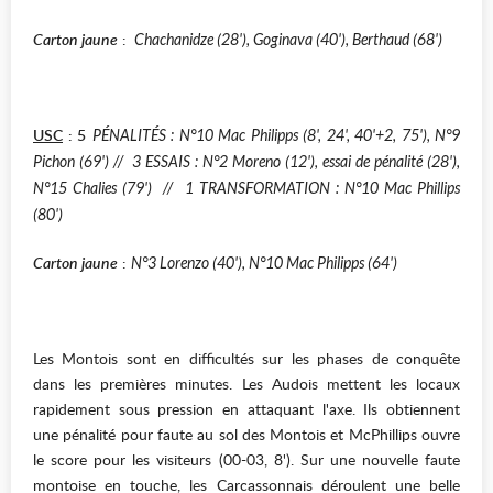
Carton jaune
:
Chachanidze (28'), Goginava (40'), Berthaud (68')
USC
: 5
PÉNALITÉS : N°10 Mac Philipps (8', 24', 40'+2, 75'), N°9
Pichon (69') // 3 ESSAIS : N°2 Moreno (12'), essai de pénalité (28'),
N°15 Chalies (79') // 1 TRANSFORMATION : N°10 Mac Phillips
(80')
Carton jaune
:
N°3 Lorenzo (40'), N°10 Mac Philipps (64')
Les Montois sont en difficultés sur les phases de conquête
dans les premières minutes. Les Audois mettent les locaux
rapidement sous pression en attaquant l'axe. Ils obtiennent
une pénalité pour faute au sol des Montois et McPhillips ouvre
le score pour les visiteurs (00-03, 8'). Sur une nouvelle faute
montoise en touche, les Carcassonnais déroulent une belle