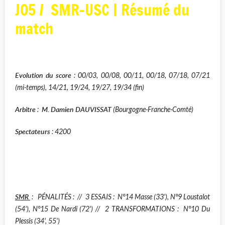
JO5 / SMR-USC | Résumé du
match
Evolution du score
: 00/03, 00/08, 00/11, 00/18, 07/18, 07/21
(mi-temps), 14/21, 19/24, 19/27, 19/34 (fin)
Arbitre
M. Damien DAUVISSAT
:
(Bourgogne-Franche-Comté)
Spectateurs
: 4200
SMR
:
PÉNALITÉS :
// 3
ESSAIS : N°14 Masse (33'), N°9 Loustalot
(54'), N°15 De Nardi (72')
// 2
T
RANSFORMATIONS :
N°10 Du
Plessis (34', 55')