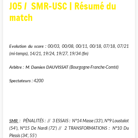
JO5 / SMR-USC | Résumé du
match
Evolution du score
: 00/03, 00/08, 00/11, 00/18, 07/18, 07/21
(mi-temps), 14/21, 19/24, 19/27, 19/34 (fin)
Arbitre
M. Damien DAUVISSAT
:
(Bourgogne-Franche-Comté)
Spectateurs
: 4200
SMR
:
PÉNALITÉS :
// 3
ESSAIS : N°14 Masse (33'), N°9 Loustalot
(54'), N°15 De Nardi (72')
// 2
T
RANSFORMATIONS :
N°10 Du
Plessis (34', 55')