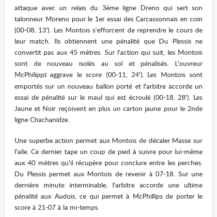
attaque avec un relais du 3ème ligne Dreno qui sert son
talonneur Moreno pour le 1er essai des Carcassonnais en coin
(00-08, 13'). Les Montois s'efforcent de reprendre le cours de
leur match. Ils obtiennent une pénalité que Du Plessis ne
convertit pas aux 45 mètres. Sur l'action qui suit, les Montois
sont de nouveau isolés au sol et pénalisés. L'ouvreur
McPhilipp
aggrave le score (00-11, 24')
Les Montois sont
s
.
emportés sur un nouveau ballon porté et l'arbitre accorde un
essai de pénalité sur le maul qui est écroulé (00-18, 28'). Les
Jaune et Noir reçoivent en plus un carton jaune pour le 2nde
ligne Chachanidze.
Une superbe action permet aux Montois de décaler Masse sur
l'aile. Ce dernier tape un coup de pied à suivre pour lui-même
aux 40 mètres qu'il récupère pour conclure entre les perches.
Du Plessis permet aux Montois de revenir à 07-18. Sur une
dernière minute interminable, l'arbitre accorde une ultime
pénalité aux Audois, ce qui permet à McPhillips de porter le
score à 21-07 à la mi-temps.