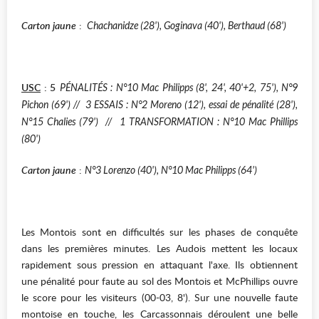
Carton jaune
:
Chachanidze (28'), Goginava (40'), Berthaud (68')
USC
: 5
PÉNALITÉS : N°10 Mac Philipps (8', 24', 40'+2, 75'), N°9
Pichon (69') // 3 ESSAIS : N°2 Moreno (12'), essai de pénalité (28'),
N°15 Chalies (79') // 1 TRANSFORMATION : N°10 Mac Phillips
(80')
Carton jaune
:
N°3 Lorenzo (40'), N°10 Mac Philipps (64')
Les Montois sont en difficultés sur les phases de conquête
dans les premières minutes. Les Audois mettent les locaux
rapidement sous pression en attaquant l'axe. Ils obtiennent
une pénalité pour faute au sol des Montois et McPhillips ouvre
le score pour les visiteurs (00-03, 8'). Sur une nouvelle faute
montoise en touche, les Carcassonnais déroulent une belle