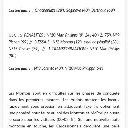
Carton jaune
:
Chachanidze (28'), Goginava (40'), Berthaud (68')
USC
: 5
PÉNALITÉS : N°10 Mac Philipps (8', 24', 40'+2, 75'), N°9
Pichon (69') // 3 ESSAIS : N°2 Moreno (12'), essai de pénalité (28'),
N°15 Chalies (79') // 1 TRANSFORMATION : N°10 Mac Phillips
(80')
Carton jaune
:
N°3 Lorenzo (40'), N°10 Mac Philipps (64')
Les Montois sont en difficultés sur les phases de conquête
dans les premières minutes. Les Audois mettent les locaux
rapidement sous pression en attaquant l'axe. Ils obtiennent
une pénalité pour faute au sol des Montois et McPhillips ouvre
le score pour les visiteurs (00-03, 8'). Sur une nouvelle faute
montoise en touche, les Carcassonnais déroulent une belle