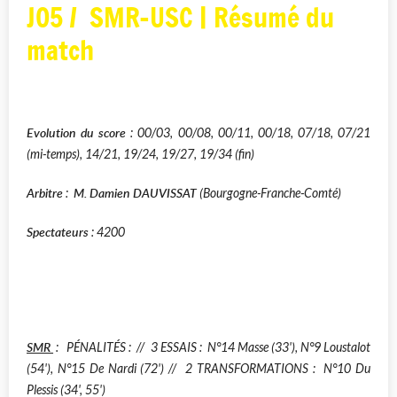
JO5 / SMR-USC | Résumé du
match
Evolution du score
: 00/03, 00/08, 00/11, 00/18, 07/18, 07/21
(mi-temps), 14/21, 19/24, 19/27, 19/34 (fin)
Arbitre
M. Damien DAUVISSAT
:
(Bourgogne-Franche-Comté)
Spectateurs
: 4200
SMR
:
PÉNALITÉS :
// 3
ESSAIS : N°14 Masse (33'), N°9 Loustalot
(54'), N°15 De Nardi (72')
// 2
T
RANSFORMATIONS :
N°10 Du
Plessis (34', 55')