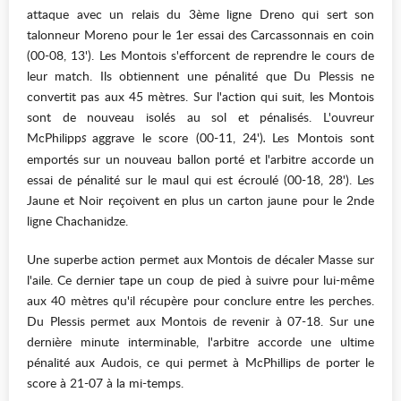
attaque avec un relais du 3ème ligne Dreno qui sert son
talonneur Moreno pour le 1er essai des Carcassonnais en coin
(00-08, 13'). Les Montois s'efforcent de reprendre le cours de
leur match. Ils obtiennent une pénalité que Du Plessis ne
convertit pas aux 45 mètres. Sur l'action qui suit, les Montois
sont de nouveau isolés au sol et pénalisés. L'ouvreur
McPhilipp
aggrave le score (00-11, 24')
Les Montois sont
s
.
emportés sur un nouveau ballon porté et l'arbitre accorde un
essai de pénalité sur le maul qui est écroulé (00-18, 28'). Les
Jaune et Noir reçoivent en plus un carton jaune pour le 2nde
ligne Chachanidze.
Une superbe action permet aux Montois de décaler Masse sur
l'aile. Ce dernier tape un coup de pied à suivre pour lui-même
aux 40 mètres qu'il récupère pour conclure entre les perches.
Du Plessis permet aux Montois de revenir à 07-18. Sur une
dernière minute interminable, l'arbitre accorde une ultime
pénalité aux Audois, ce qui permet à McPhillips de porter le
score à 21-07 à la mi-temps.