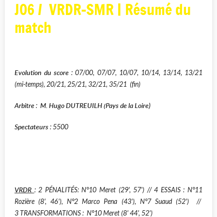
JO6 / VRDR-SMR | Résumé du
match
Evolution du score
: 07/00, 07/07, 10/07, 10/14, 13/14, 13/21
(mi-temps), 20/21, 25/21, 32/21, 35/21 (fin)
Arbitre
M. Hugo DUTREUILH
(Pays de la Loire)
:
Spectateurs
: 5500
VRDR
: 2 P
ÉNALITÉS: N°10 Meret (29', 57')
// 4
ESSAIS :
N°11
Rozière (8', 46'), N°2 Marco Pena (43'), N°7 Suaud (52')
//
3
T
RANSFORMATIONS :
N°10 Meret (8' 44', 52')