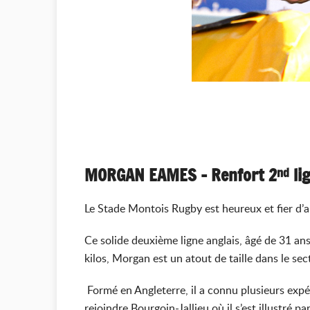
MORGAN EAMES – Renfort 2
li
nd
Le Stade Montois Rugby est heureux et fier d’
Ce solide deuxième ligne anglais, âgé de 31 an
kilos, Morgan est un atout de taille dans le se
Formé en Angleterre, il a connu plusieurs ex
rejoindre Bourgoin-Jallieu où il s’est illustré 