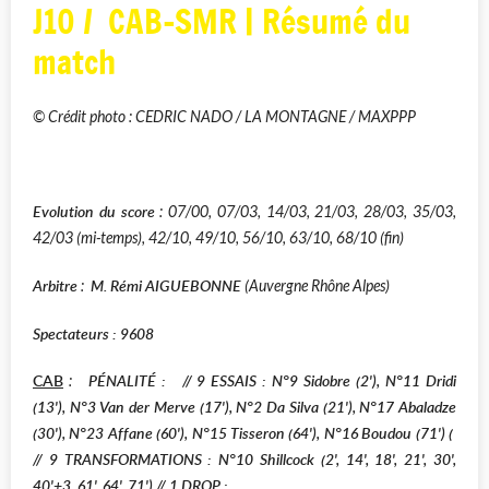
J10 / CAB-SMR | Résumé du
match
© Crédit photo : CEDRIC NADO / LA MONTAGNE / MAXPPP
Evolution du score
: 07/00, 07/03, 14/03, 21/03, 28/03, 35/03,
42/03 (mi-temps), 42/10, 49/10, 56/10, 63/10, 68/10 (fin)
Arbitre
M. Rémi AIGUEBONNE
:
(Auvergne Rhône Alpes)
Spectateurs : 9608
CAB
PÉNALITÉ : // 9 ESSAIS : N°9 Sidobre (2'), N°11 Dridi
:
(13'), N°3 Van der Merve (17'), N°2 Da Silva (21'), N°17 Abaladze
(30'), N°23 Affane (60'), N°15 Tisseron (64'), N°16 Boudou (71') (
// 9 TRANSFORMATIONS : N°10 Shillcock (2', 14', 18', 21', 30',
40'+3, 61', 64', 71')
// 1 DROP :