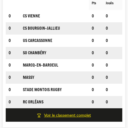
Pts
Joués
0
CS VIENNE
0
0
0
CS BOURGOIN-JALLIEU
0
0
0
US CARCASSONNE
0
0
0
SO CHAMBÉRY
0
0
0
MARCQ-EN-BAROEUL
0
0
0
MASSY
0
0
0
STADE MONTOIS RUGBY
0
0
0
RC ORLÉANS
0
0
Voir le classement complet