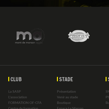
CLUB
STADE
La SASP
Présentation
S
L'association
Venir au stade
P
FORMATION OF-CFA
Boutique
B
Centre de formation
Espace Le Marsan