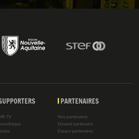
SUPPORTERS
PARTENAIRES
MR TV
Nos partenaires
hotothèque
Devenir partenaire
uzoka
Espace partenaires