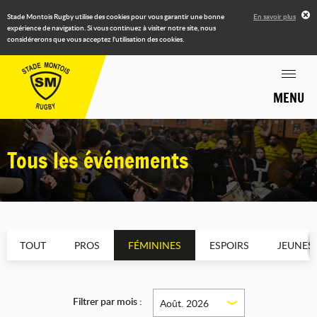
Stade Montois Rugby utilise des cookies pour vous garantir une bonne
En savoir plus
expérience de navigation. Si vous continuez à visiter notre site, nous
considérerons que vous acceptez l'utilisation des cookies.
MENU
Tous les événements
TOUT
PROS
FÉMININES
ESPOIRS
JEUNES
Filtrer par mois :
Août. 2026