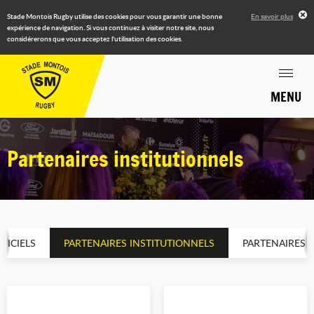
Stade Montois Rugby utilise des cookies pour vous garantir une bonne
En savoir plus
expérience de navigation. Si vous continuez à visiter notre site, nous
considérerons que vous acceptez l'utilisation des cookies.
MENU
Partenaires institutionnels
FICIELS
PARTENAIRES INSTITUTIONNELS
PARTENAIRES 