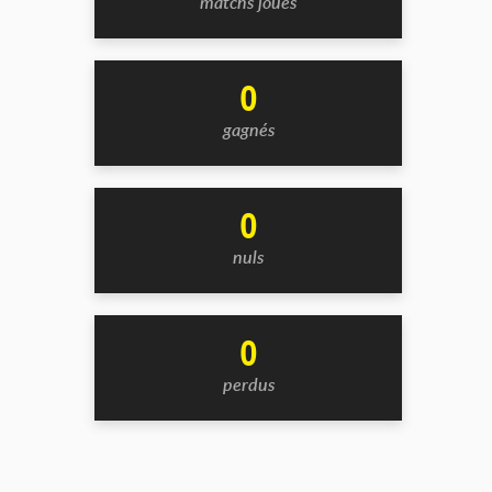
matchs joués
0
gagnés
0
nuls
0
perdus