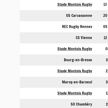
Stade Montois Rugby
13
US Carcassonne
20
REC Rugby Rennes
05
CS Vienne
12
Stade Montois Rugby
0
Bourg-en-Bresse
1
Stade Montois Rugby
2
Marcq-en-Baroeul
3
Stade Montois Rugby
1
SO Chambéry
1