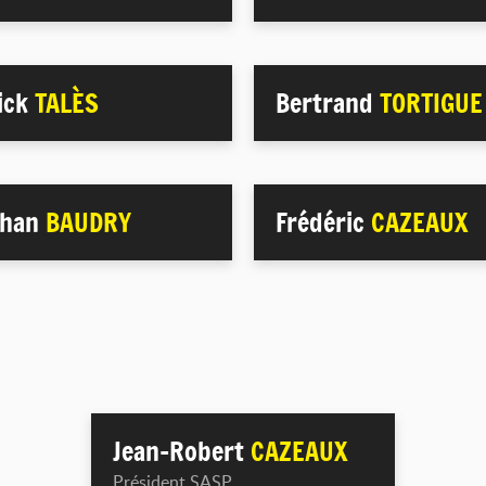
ick
TALÈS
Bertrand
TORTIGUE
phan
BAUDRY
Frédéric
CAZEAUX
Jean-Robert
CAZEAUX
Président SASP