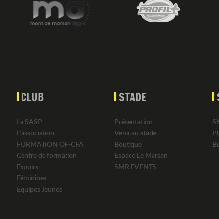
CLUB
STADE
La SASP
Présentation
S
L'association
Venir au stade
P
FORMATION OF-CFA
Boutique
B
Centre de formation
Espace Le Marsan
Espoirs
SMR EVENTS
Féminines
Equipes Jeunes