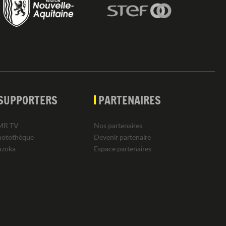
SUPPORTERS
PARTENAIRES
MR TV
Nos partenaires
hotothèque
Devenir partenaire
uzoka
Espace partenaires