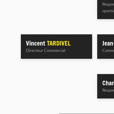
Respon
sporti
Vincent
TARDIVEL
Jean
Directeur Commercial
Comme
Cha
Respo