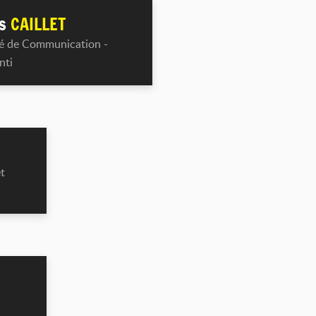
is
CAILLET
é de Communication -
nti
t