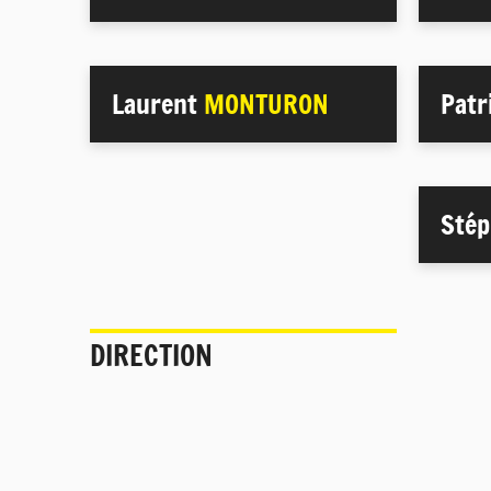
Laurent
MONTURON
Patr
Sté
DIRECTION