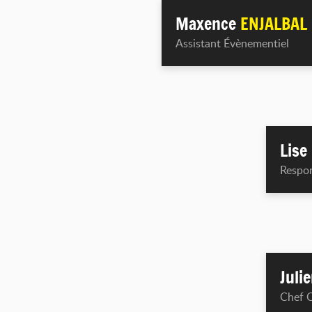
Maxence
ENJALBAL
Assistant Évènementiel
Lise
Respon
Juli
Chef C