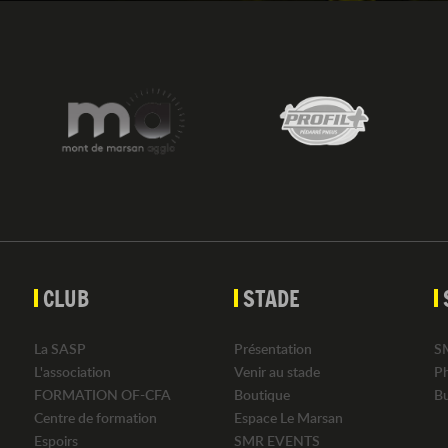
CLUB
STADE
La SASP
Présentation
S
L'association
Venir au stade
P
FORMATION OF-CFA
Boutique
B
Centre de formation
Espace Le Marsan
Espoirs
SMR EVENTS