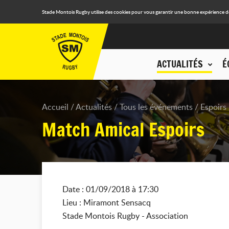
Stade Montois Rugby utilise des cookies pour vous garantir une bonne expérience de n
ACTUALITÉS
É
Accueil
Actualités
Tous les événements
Espoirs
Match Amical Espoirs
Date : 01/09/2018 à 17:30
Lieu : Miramont Sensacq
Stade Montois Rugby - Association