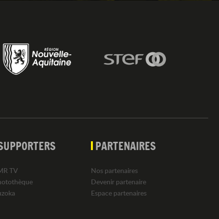
SUPPORTERS
PARTENAIRES
MR TV
Nos partenaires
hotothèque
Devenir partenaire
uzoka
Espace partenaires