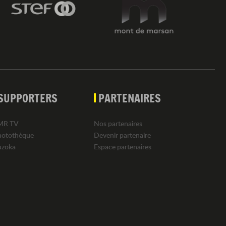
SUPPORTERS
PARTENAIRES
MR TV
Nos partenaires
hotothèque
Devenir partenaire
uzoka
Espace partenaires