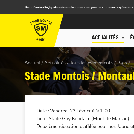
Stade Montois Rugby utilise des cookies pour vous garantir une bonne expérience de n
ACTUALITÉS
É
Accueil
Actualités
Tous les événements
Pros
Stade Montois / Montau
Date : Vendredi 22 Février à 20H00
Lieu : Stade Guy Boniface (Mont de Marsan)
Deuxième réception d'affilée pour nos Jaune et