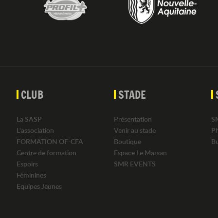
CLUB
STADE
La SASP
Présentation
S
L'association
Venir au stade
P
FORMATION OF-CFA
Boutique
B
Centre de formation
Espace Le Marsan
Espoirs
SMR EVENTS
Féminines
Equipes Jeunes