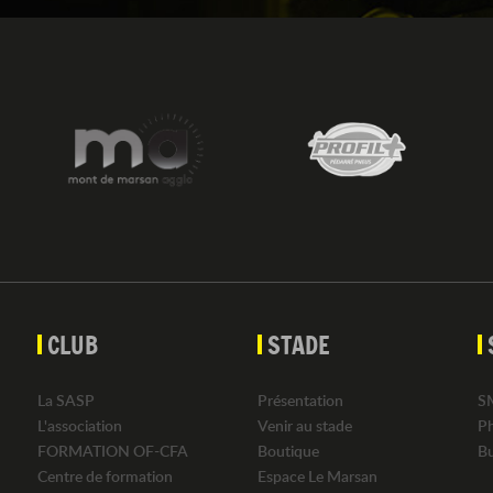
CLUB
STADE
La SASP
Présentation
S
L'association
Venir au stade
P
FORMATION OF-CFA
Boutique
B
Centre de formation
Espace Le Marsan