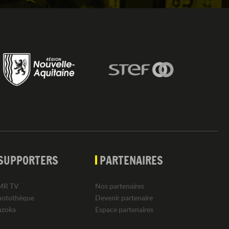
SUPPORTERS
PARTENAIRES
MR TV
Nos partenaires
hotothèque
Devenir partenaire
uzoka
Espace partenaires