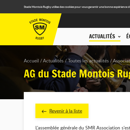
Stade Montois Rugby utilise des cookies pour vous garantir une bonne expérience de n
ACTUALITÉS
É
Accueil
Actualités
Toutes les actualités
Associa
AG du Stade Montois Rug
Revenir à la liste
L'assemblée générale du SMR Association s'es