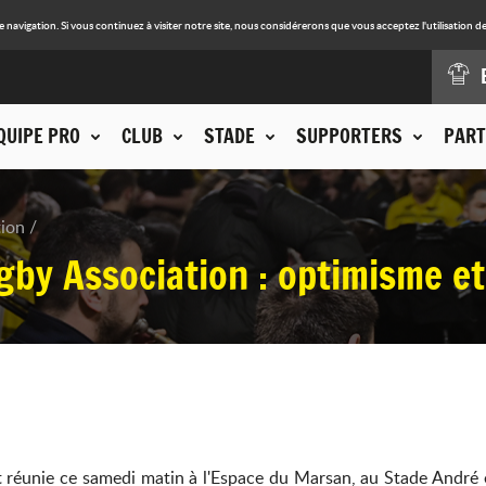
avigation. Si vous continuez à visiter notre site, nous considérerons que vous acceptez l'utilisation de
QUIPE PRO
CLUB
STADE
SUPPORTERS
PART
tion
by Association : optimisme e
t réunie ce samedi matin à l'Espace du Marsan, au Stade André 