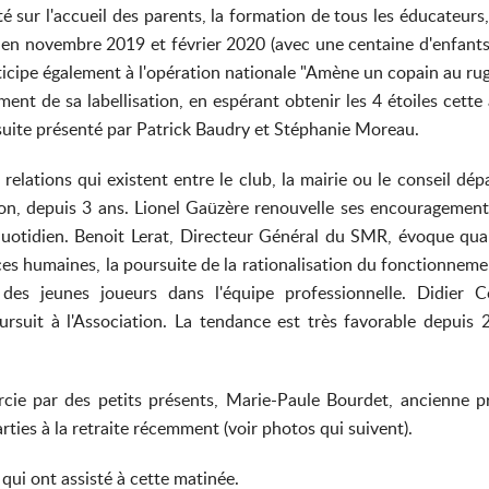
té sur l'accueil des parents, la formation de tous les éducateur
 en novembre 2019 et février 2020 (avec une centaine d'enfants pa
rticipe également à l'opération nationale "Amène un copain au rugb
ent de sa labellisation, en espérant obtenir les 4 étoiles cette 
nsuite présenté par Patrick Baudry et Stéphanie Moreau.
 relations qui existent entre le club, la mairie ou le conseil dép
ation, depuis 3 ans. Lionel Gaüzère renouvelle ses encouragemen
uotidien. Benoit Lerat, Directeur Général du SMR, évoque quant 
es humaines, la poursuite de la rationalisation du fonctionnement
e des jeunes joueurs dans l'équipe professionnelle. Didier
ursuit à l'Association. La tendance est très favorable depuis 2
rcie par des petits présents, Marie-Paule Bourdet, ancienne p
rties à la retraite récemment (voir photos qui suivent).
 qui ont assisté à cette matinée.