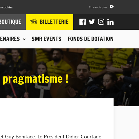
s cookies.
En savoir plus
BOUTIQUE
BILLETTERIE
ENAIRES
SMR EVENTS
FONDS DE DOTATION
t pragmatisme !
et Guy Boniface. Le Président Didier Courtade