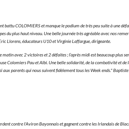
ant battu COLOMIERS et manque le podium de très peu suite à une défa
ipes du plus haut niveau. Une belle journée très agréable avec nos remer
Eric Llorens, éducateurs U10 et Virginie Laffargue, dirigeante.
 matin avec 2 victoires et 2 défaites ; l’après midi est beaucoup plus se
e Colomiers Pau et Albi. Une belle solidarité, de la combativité et de l
aussi aux parents qui nous suivent fidèlement tous les Week ends." Baptis
erdent contre l'Aviron Bayonnais et gagnent contre les Irlandais de Bla