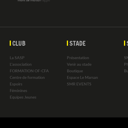
CLUB
STADE
La SASP
Présentation
S
L'association
Venir au stade
P
FORMATION OF-CFA
Boutique
B
Centre de formation
Espace Le Marsan
Espoirs
SMR EVENTS
Féminines
Equipes Jeunes