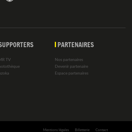
SUPPORTERS
PARTENAIRES
MR TV
Nos partenaires
hotothèque
Devenir partenaire
uzoka
Espace partenaires
Mentions légales
Billetterie
Contact