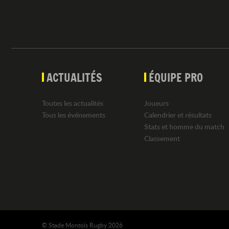
ACTUALITÉS
ÉQUIPE PRO
Toutes les actualités
Joueurs
Tous les événements
Calendrier et résultats
Stats et homme du match
Classement
© Stade Montois Rugby 2026