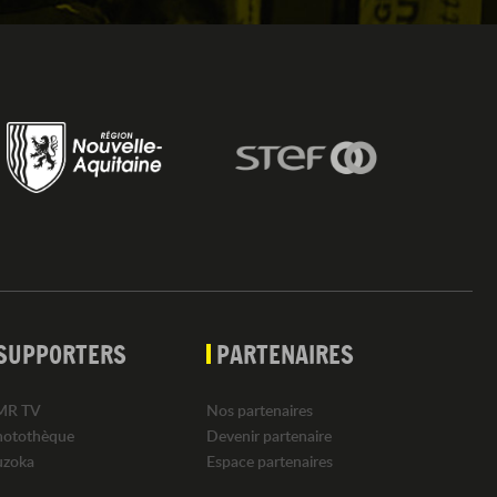
SUPPORTERS
PARTENAIRES
MR TV
Nos partenaires
hotothèque
Devenir partenaire
uzoka
Espace partenaires