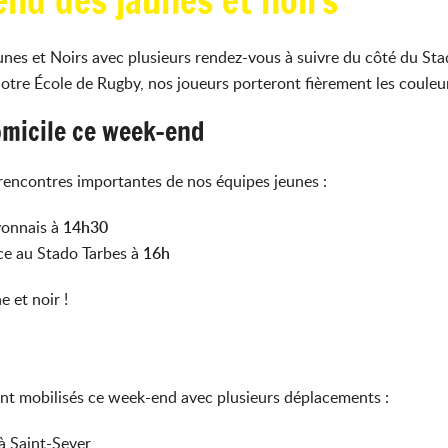
nd des jaunes et noirs
 et Noirs avec plusieurs rendez-vous à suivre du côté du Stade 
notre École de Rugby, nos joueurs porteront fièrement les coule
omicile ce week-end
 rencontres importantes de nos équipes jeunes :
yonnais
à
14h30
ace au
Stado Tarbes
à
16h
e et noir !
nt mobilisés ce week-end avec plusieurs déplacements :
 à
Saint-Sever