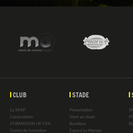
CLUB
STADE
La SASP
Présentation
S
L'association
Venir au stade
P
FORMATION OF-CFA
Boutique
B
Centre de formation
Espace Le Marsan