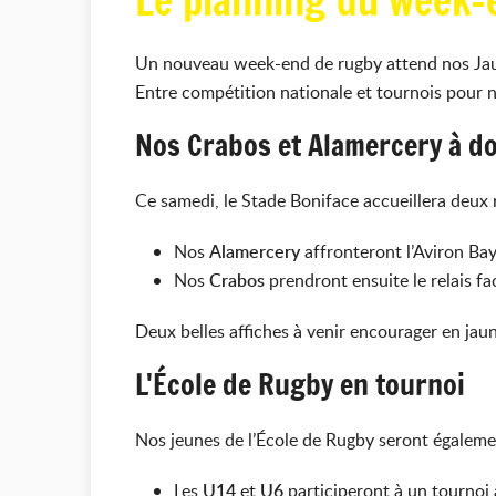
Le planning du week-e
Un nouveau week-end de rugby attend nos Jaunes
Entre compétition nationale et tournois pour 
Nos Crabos et Alamercery à d
Ce samedi, le Stade Boniface accueillera deux
Nos
Alamercery
affronteront l’
Aviron Ba
Nos
Crabos
prendront ensuite le relais f
Deux belles affiches à venir encourager en jaun
L'École de Rugby en tournoi
Nos jeunes de l’École de Rugby seront égaleme
Les
U14
et
U6
participeront à un tournoi