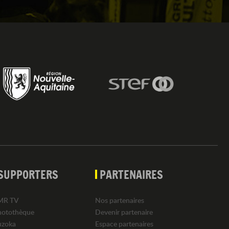
SUPPORTERS
PARTENAIRES
MR TV
Nos partenaires
hotothèque
Devenir partenaire
uzoka
Espace partenaires