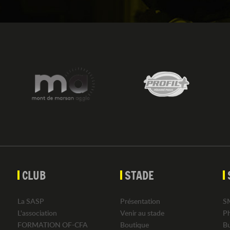
CLUB
STADE
La SASP
Présentation
S
L'association
Venir au stade
P
FORMATION OF-CFA
Boutique
B