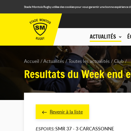
Stade Montois Rugby utilise des cookies pour vous garantir une bonne expérience de n
ACTUALITÉS
É
Accueil
Actualités
Toutes les actualités
Club
Resultats du Week end e
Revenir à la liste
SMR 37 - 3 CARCASSONNE
ESPOIRS: