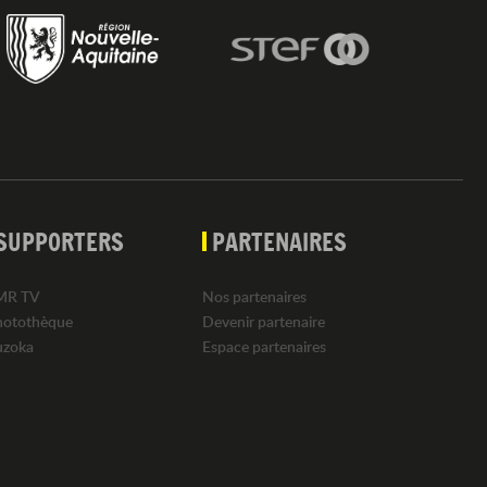
SUPPORTERS
PARTENAIRES
MR TV
Nos partenaires
hotothèque
Devenir partenaire
uzoka
Espace partenaires