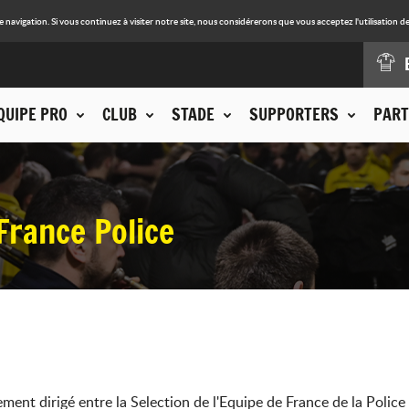
avigation. Si vous continuez à visiter notre site, nous considérerons que vous acceptez l'utilisation de
QUIPE PRO
CLUB
STADE
SUPPORTERS
PART
 France Police
ement dirigé entre la Selection de l'Equipe de France de la Police