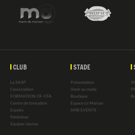
CLUB
STADE
La SASP
Présentation
S
L'association
Venir au stade
P
FORMATION OF-CFA
Boutique
B
Centre de formation
Espace Le Marsan
Espoirs
SMR EVENTS
Féminines
Equipes Jeunes