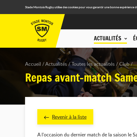
Stade Montois Rugby utilise des cookies pour vous garantir une bonne expérience de n
ACTUALITÉS
É
Accueil
Actualités
Toutes les actualités
Club
Repas avant-match Same
Revenir à la liste
A l'occasion du dernier match de la saison le 