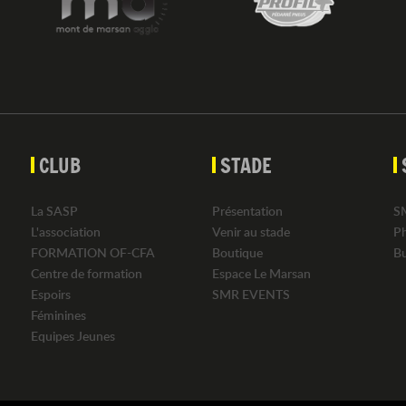
CLUB
STADE
La SASP
Présentation
S
L'association
Venir au stade
P
FORMATION OF-CFA
Boutique
B
Centre de formation
Espace Le Marsan
Espoirs
SMR EVENTS
Féminines
Equipes Jeunes