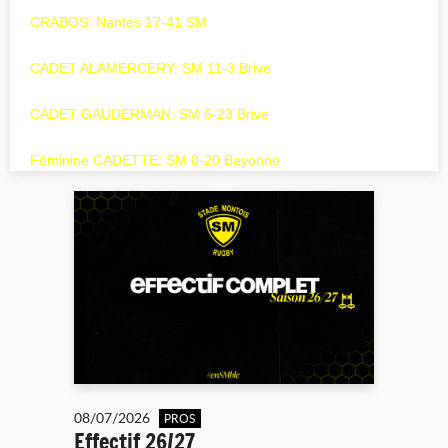
CRABOS: Nantes 17-41 SM
CADET ALAMERCERY: SM 11-3 Brive
CADET GAUDERMAN: SM 6-23 Brive
Féminine CADETTE: SM 0-20 Bayonne
08/07/2026
PROS
Effectif 26/27