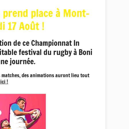
4 prend place à Mont-
i 17 Août !
ation de ce Championnat In
itable festival du rugby à Boni
une journée.
es matches, des animations auront lieu tout
ci !