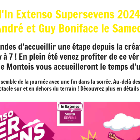
l'In Extenso Supersevens 202
dré et Guy Boniface le Samed
ndes d'accueillir une étape depuis la cré
 7 ! En plein été venez profiter de ce vér
de Montois vous accueilleront le temps d'
'ensemble de la journée avec une fin dans la soirée. Au-delà d
ctacle sur et en dehors du terrain !
Découvrez plus en détails i