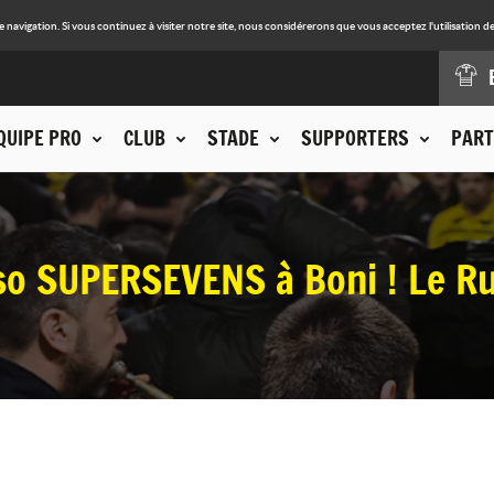
avigation. Si vous continuez à visiter notre site, nous considérerons que vous acceptez l'utilisation de
QUIPE PRO
CLUB
STADE
SUPPORTERS
PART
so SUPERSEVENS à Boni ! Le R