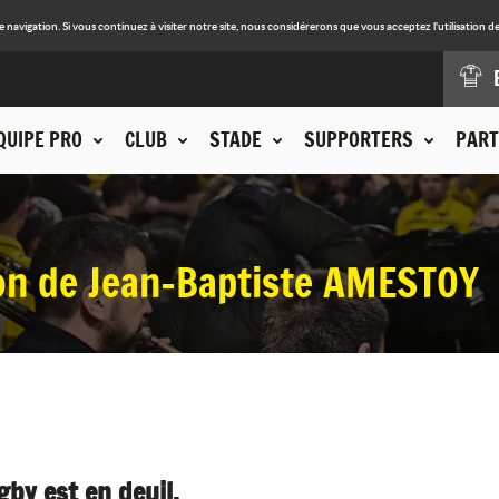
avigation. Si vous continuez à visiter notre site, nous considérerons que vous acceptez l'utilisation de
QUIPE PRO
CLUB
STADE
SUPPORTERS
PART
ion de Jean-Baptiste AMESTOY
by est en deuil.