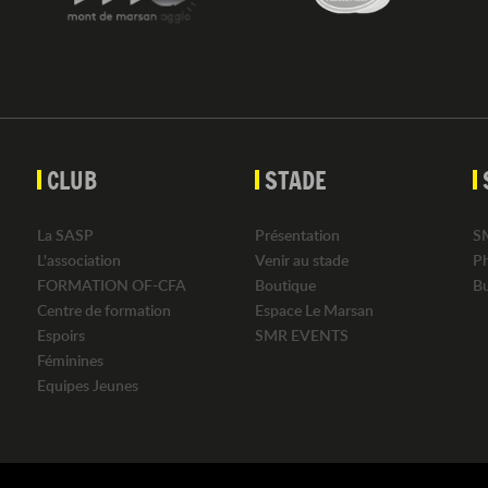
CLUB
STADE
La SASP
Présentation
S
L'association
Venir au stade
P
FORMATION OF-CFA
Boutique
B
Centre de formation
Espace Le Marsan
Espoirs
SMR EVENTS
Féminines
Equipes Jeunes