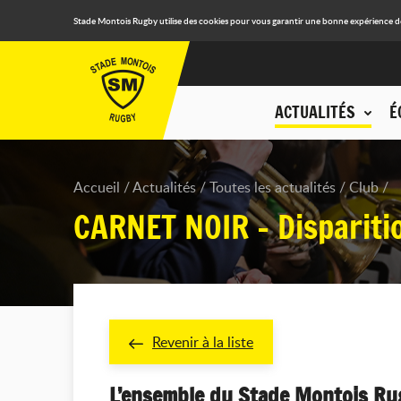
Stade Montois Rugby utilise des cookies pour vous garantir une bonne expérience de n
ACTUALITÉS
É
Accueil
Actualités
Toutes les actualités
Club
CARNET NOIR - Disparit
Revenir à la liste
L’ensemble du Stade Montois Rug