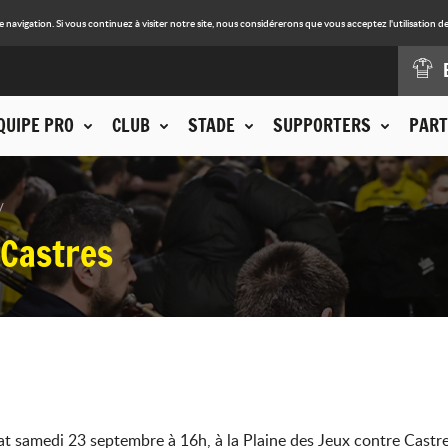
avigation. Si vous continuez à visiter notre site, nous considérerons que vous acceptez l'utilisation de
QUIPE PRO
CLUB
STADE
SUPPORTERS
PART
 Castres
t samedi 23 septembre à 16h, à la Plaine des Jeux contre Castre