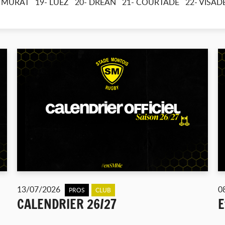
8- MURAT 19- LUEZ 20- DREAN 21- COURTADE 22- VISA
13/07/2026
0
PROS
CLUB
CALENDRIER 26/27
E