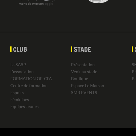
CLUB
STADE
La SASP
Présentation
S
L'association
Venir au stade
P
FORMATION OF-CFA
Boutique
B
Centre de formation
Espace Le Marsan
Espoirs
SMR EVENTS
Féminines
Equipes Jeunes