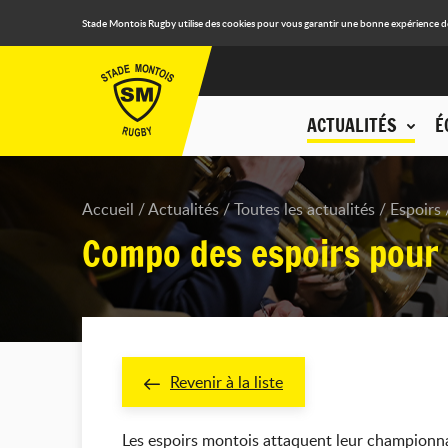
Stade Montois Rugby utilise des cookies pour vous garantir une bonne expérience de n
ACTUALITÉS
É
Accueil
Actualités
Toutes les actualités
Espoirs
Compo des espoirs pour
Revenir à la liste
Les espoirs montois attaquent leur championna