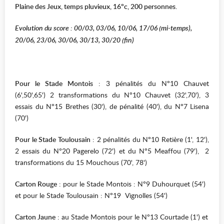
Plaine des Jeux, temps pluvieux, 16°c, 200 personnes.
Evolution du score : 00/03, 03/06, 10/06, 17/06 (mi-temps),
20/06, 23/06, 30/06, 30/13, 30/20 (fin)
Pour le Stade Montois
: 3 pénalités du N°10 Chauvet
(6',50',65') 2 transformations du N°10 Chauvet (32',70'), 3
essais du N°15 Brethes (30'), de pénalité (40'), du N°7 Lisena
(70')
Pour le Stade Toulousain
: 2 pénalités du N°10 Retière (1', 12'),
2 essais du N°20 Pagerelo (72') et du N°5 Meaffou (79'), 2
transformations du 15 Mouchous (70', 78')
Carton Rouge
: pour le Stade Montois : N°9 Duhourquet (54')
et pour le Stade Toulousain : N°19 Vignolles (54')
Carton Jaune
: au Stade Montois pour le N°13 Courtade (1') et